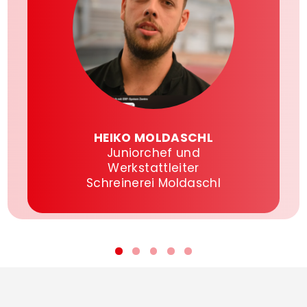
HEIKO MOLDASCHL
Juniorchef und
Werkstattleiter
Schreinerei Moldaschl